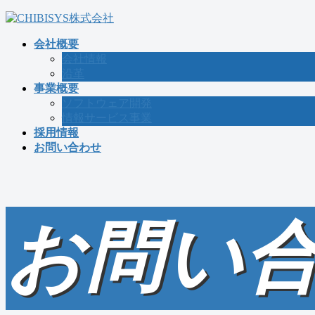
コ
ナ
ン
ビ
会社概要
テ
ゲ
会社情報
ン
ー
沿革
ツ
シ
事業概要
へ
ョ
ソフトウェア開発
ス
ン
情報サービス事業
キ
に
採用情報
ッ
移
お問い合わせ
プ
動
お問い